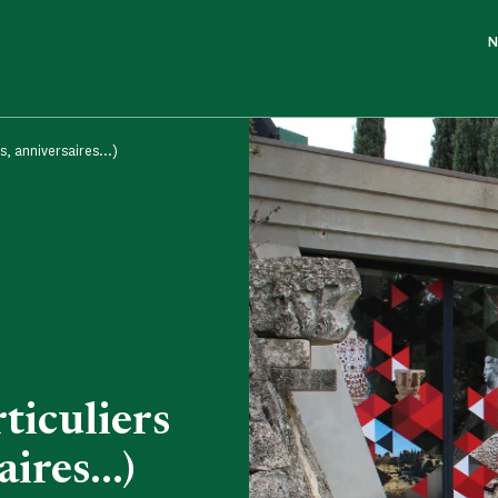
N
, anniversaires...)
ticuliers
ires...)