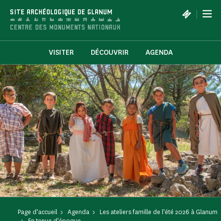
Panneau de gestion des cookies
|
SITE ARCHÉOLOGIQUE DE GLANUM
VISITER
DÉCOUVRIR
AGENDA
Page d'accueil
Agenda
Les ateliers famille de l'été 2026 à Glanum
En tenue d'époque