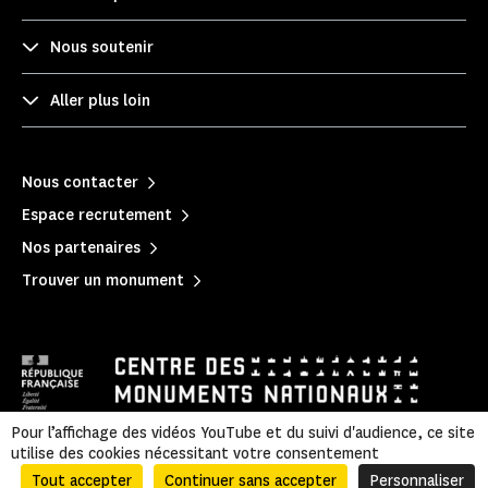
Nous soutenir
Aller plus loin
Nous contacter
Espace recrutement
Nos partenaires
Trouver un monument
Pour l’affichage des vidéos YouTube et du suivi d'audience, ce site
utilise des cookies nécessitant votre consentement
Mentions légales
|
Politique de confidentialité
|
Informations légales et administratives
|
Plan du site
Tout accepter
Continuer sans accepter
Personnaliser