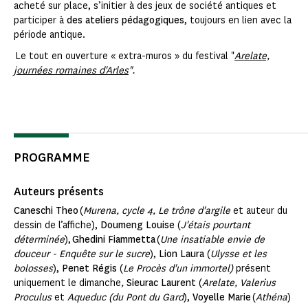
acheté sur place, s’initier à des jeux de société antiques et
participer à
des ateliers pédagogiques
, toujours en lien avec la
période antique.
Le tout en ouverture « extra-muros » du festival "
Arelate,
journées romaines d'Arles
".
PROGRAMME
Auteurs présents
Caneschi Theo
(
Murena, cycle 4, Le trône d'argile
et auteur du
dessin de l’affiche),
Doumeng Louise
(
J'étais pourtant
déterminée
),
Ghedini Fiammetta
(
Une insatiable envie de
douceur - Enquête sur le sucre
),
Lion Laura
(
Ulysse et les
bolosses
),
Penet Régis
(
Le Procès d'un immortel)
présent
uniquement le dimanche
,
Sieurac Laurent
(
Arelate,
Valerius
Proculus
et
Aqueduc (du Pont du Gard
),
Voyelle Marie
(
Athéna
)