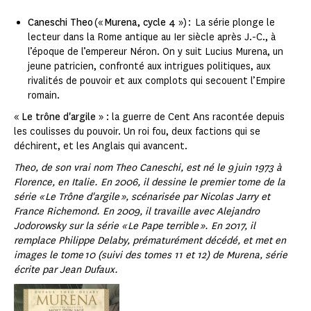
Caneschi Theo
(«
Murena, cycle 4
») : La série plonge le
lecteur dans la Rome antique au Ier siècle après J.-C., à
l’époque de l’empereur Néron. On y suit Lucius Murena, un
jeune patricien, confronté aux intrigues politiques, aux
rivalités de pouvoir et aux complots qui secouent l’Empire
romain.
«
Le trône d'argile
» : la guerre de Cent Ans racontée depuis
les coulisses du pouvoir. Un roi fou, deux factions qui se
déchirent, et les Anglais qui avancent.
Theo, de son vrai nom Theo Caneschi, est né le 9 juin 1973 à
Florence, en Italie. En 2006, il dessine le premier tome de la
série « Le Trône d'argile », scénarisée par Nicolas Jarry et
France Richemond. En 2009, il travaille avec Alejandro
Jodorowsky sur la série « Le Pape terrible ». En 2017, il
remplace Philippe Delaby, prématurément décédé, et met en
images le tome 10 (suivi des tomes 11 et 12) de Murena, série
écrite par Jean Dufaux.