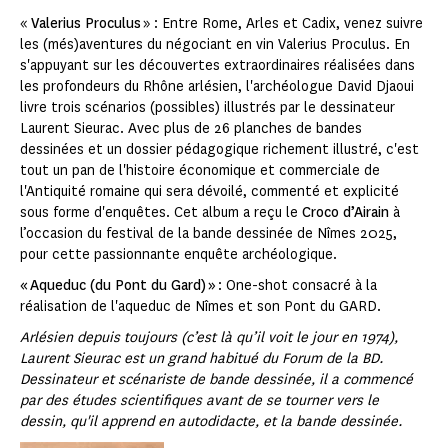
«
Valerius Proculus
» : Entre Rome, Arles et Cadix, venez suivre
les (més)aventures du négociant en vin Valerius Proculus. En
s'appuyant sur les découvertes extraordinaires réalisées dans
les profondeurs du Rhône arlésien, l'archéologue David Djaoui
livre trois scénarios (possibles) illustrés par le dessinateur
Laurent Sieurac. Avec plus de 26 planches de bandes
dessinées et un dossier pédagogique richement illustré, c'est
tout un pan de l'histoire économique et commerciale de
l'Antiquité romaine qui sera dévoilé, commenté et explicité
sous forme d'enquêtes. Cet album a reçu le
Croco d’Airain
à
l’occasion du festival de la bande dessinée de Nîmes 2025,
pour cette passionnante enquête archéologique.
« Aqueduc (du Pont du Gard) »
: One-shot consacré à la
réalisation de l'aqueduc de Nîmes et son Pont du GARD.
Arlésien depuis toujours (c’est là qu’il voit le jour en 1974),
Laurent Sieurac est un grand habitué du Forum de la BD.
Dessinateur et scénariste de bande dessinée, il a commencé
par des études scientifiques avant de se tourner vers le
dessin, qu'il apprend en autodidacte, et la bande dessinée.