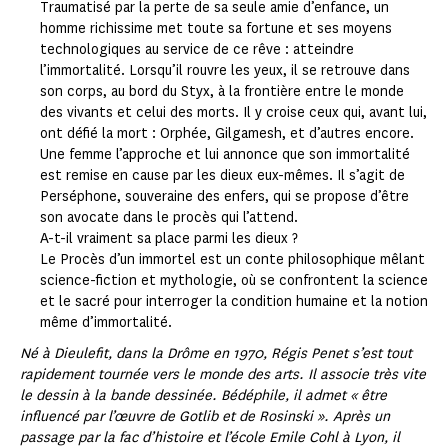
Traumatisé par la perte de sa seule amie d’enfance, un
homme richissime met toute sa fortune et ses moyens
technologiques au service de ce rêve : atteindre
l’immortalité. Lorsqu’il rouvre les yeux, il se retrouve dans
son corps, au bord du Styx, à la frontière entre le monde
des vivants et celui des morts. Il y croise ceux qui, avant lui,
ont défié la mort : Orphée, Gilgamesh, et d’autres encore.
Une femme l’approche et lui annonce que son immortalité
est remise en cause par les dieux eux-mêmes. Il s’agit de
Perséphone, souveraine des enfers, qui se propose d’être
son avocate dans le procès qui l’attend.
A-t-il vraiment sa place parmi les dieux ?
Le Procès d’un immortel est un conte philosophique mêlant
science-fiction et mythologie, où se confrontent la science
et le sacré pour interroger la condition humaine et la notion
même d’immortalité.
Né à Dieulefit, dans la Drôme en 1970, Régis Penet s’est tout
rapidement tournée vers le monde des arts. Il associe très vite
le dessin à la bande dessinée. Bédéphile, il admet « être
influencé par l’œuvre de Gotlib et de Rosinski ». Après un
passage par la fac d’histoire et l’école Emile Cohl à Lyon, il